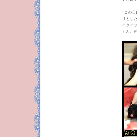
↑この
リとし
イタイ
くん、